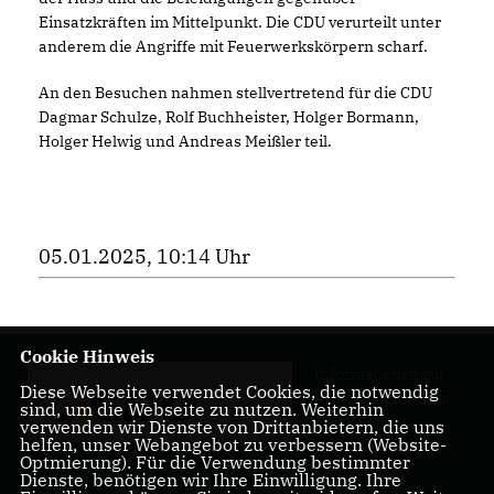
Einsatzkräften im Mittelpunkt. Die CDU verurteilt unter
anderem die Angriffe mit Feuerwerkskörpern scharf.
An den Besuchen nahmen stellvertretend für die CDU
Dagmar Schulze, Rolf Buchheister, Holger Bormann,
Holger Helwig und Andreas Meißler teil.
05.01.2025, 10:14 Uhr
Cookie Hinweis
Informationen zur
Diese Webseite verwendet Cookies, die notwendig
Arbeit und Struktur
sind, um die Webseite zu nutzen. Weiterhin
der CDU im
verwenden wir Dienste von Drittanbietern, die uns
helfen, unser Webangebot zu verbessern (Website-
Kreisverband
Optmierung). Für die Verwendung bestimmter
Wolfenbüttel
Dienste, benötigen wir Ihre Einwilligung. Ihre