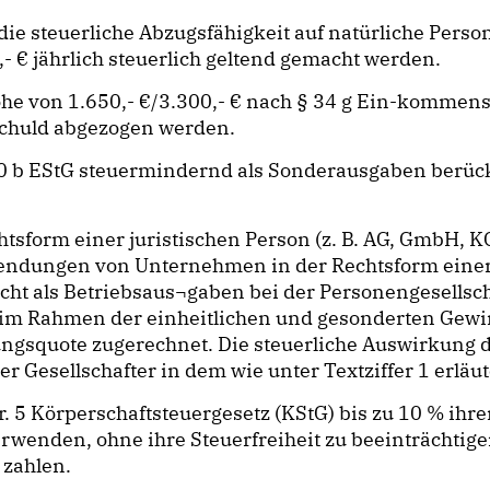
die steuerliche Abzugsfähigkeit auf natürliche Pers
 € jährlich steuerlich geltend gemacht werden.
e von 1.650,- €/3.300,- € nach § 34 g Ein-kommenst
schuld abgezogen werden.
 10 b EStG steuermindernd als Sonderausgaben berü
form einer juristischen Person (z. B. AG, GmbH, 
endungen von Unternehmen in der Rechtsform einer 
ht als Betriebsaus¬gaben bei der Personengesellsch
im Rahmen der einheitlichen und gesonderten Gewin
gungsquote zugerechnet. Die steuerliche Auswirkung 
Gesellschafter in dem wie unter Textziffer 1 erläu
 5 Körperschaftsteuergesetz (KStG) bis zu 10 % ihr
verwenden, ohne ihre Steuerfreiheit zu beeinträchti
 zahlen.