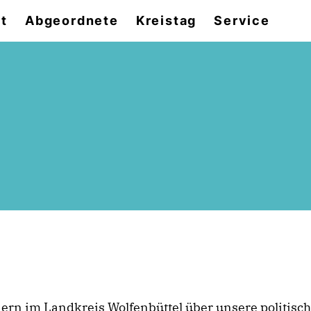
t
Abgeordnete
Kreistag
Service
rn im Landkreis Wolfenbüttel über unsere politisch