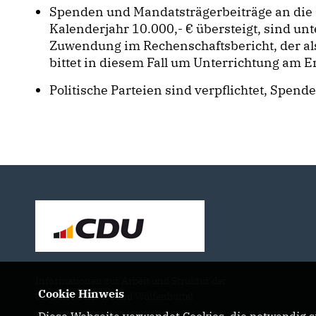
Spenden und Mandatsträgerbeiträge an die
Kalenderjahr 10.000,- € übersteigt, sind 
Zuwendung im Rechenschaftsbericht, der al
bittet in diesem Fall um Unterrichtung am E
Politische Parteien sind verpflichtet, Spen
Informationen zur Arbeit und Struktur der
Cookie Hinweis
CDU im Kreisverband Wolfenbüttel