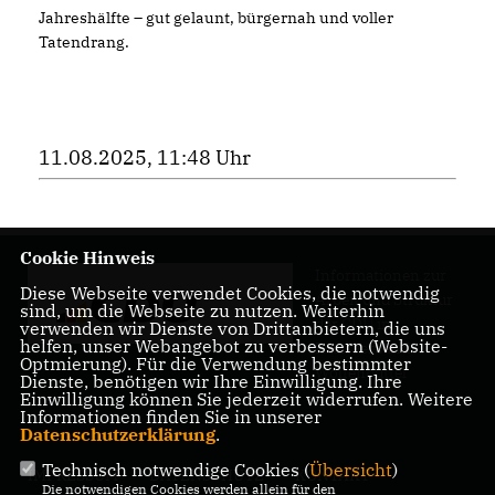
Jahreshälfte – gut gelaunt, bürgernah und voller
Tatendrang.
11.08.2025, 11:48 Uhr
Cookie Hinweis
Informationen zur
Diese Webseite verwendet Cookies, die notwendig
Arbeit und Struktur
sind, um die Webseite zu nutzen. Weiterhin
der CDU im
verwenden wir Dienste von Drittanbietern, die uns
helfen, unser Webangebot zu verbessern (Website-
Kreisverband
Optmierung). Für die Verwendung bestimmter
Wolfenbüttel
Dienste, benötigen wir Ihre Einwilligung. Ihre
Einwilligung können Sie jederzeit widerrufen. Weitere
Informationen finden Sie in unserer
Datenschutzerklärung
.
Technisch notwendige Cookies (
Übersicht
)
IMPRESSUM
DATENSCHUTZ
KONTAKT
Die notwendigen Cookies werden allein für den