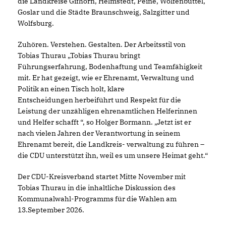
die Landkreise Gifhorn, Helmstedt, Peine, Wolfenbüttel,
Goslar und die Städte Braunschweig, Salzgitter und
Wolfsburg.
Zuhören. Verstehen. Gestalten. Der Arbeitsstil von
Tobias Thurau „Tobias Thurau bringt
Führungserfahrung, Bodenhaftung und Teamfähigkeit
mit. Er hat gezeigt, wie er Ehrenamt, Verwaltung und
Politik an einen Tisch holt, klare
Entscheidungen herbeiführt und Respekt für die
Leistung der unzähligen ehrenamtlichen Helferinnen
und Helfer schafft “, so Holger Bormann. „Jetzt ist er
nach vielen Jahren der Verantwortung in seinem
Ehrenamt bereit, die Landkreis- verwaltung zu führen –
die CDU unterstützt ihn, weil es um unsere Heimat geht.“
Der CDU-Kreisverband startet Mitte November mit
Tobias Thurau in die inhaltliche Diskussion des
Kommunalwahl-Programms für die Wahlen am
13.September 2026.