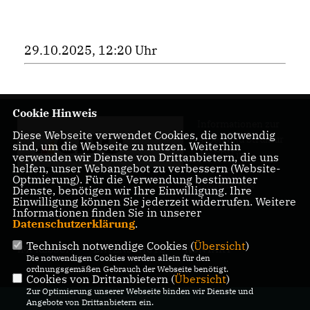
29.10.2025, 12:20 Uhr
Cookie Hinweis
Informationen zur
Diese Webseite verwendet Cookies, die notwendig
Arbeit und Struktur
sind, um die Webseite zu nutzen. Weiterhin
der CDU im
verwenden wir Dienste von Drittanbietern, die uns
helfen, unser Webangebot zu verbessern (Website-
Kreisverband
Optmierung). Für die Verwendung bestimmter
Wolfenbüttel
Dienste, benötigen wir Ihre Einwilligung. Ihre
Einwilligung können Sie jederzeit widerrufen. Weitere
Informationen finden Sie in unserer
Datenschutzerklärung
.
Technisch notwendige Cookies (
Übersicht
)
IMPRESSUM
DATENSCHUTZ
KONTAKT
Die notwendigen Cookies werden allein für den
ordnungsgemäßen Gebrauch der Webseite benötigt.
Cookies von Drittanbietern (
Übersicht
)
Zur Optimierung unserer Webseite binden wir Dienste und
@2026 CDU Kreisverband
Angebote von Drittanbietern ein.