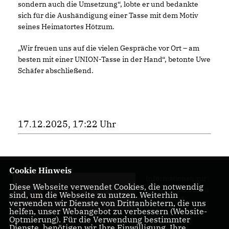
sondern auch die Umsetzung“, lobte er und bedankte
sich für die Aushändigung einer Tasse mit dem Motiv
seines Heimatortes Hötzum.
Wir freuen uns auf die vielen Gespräche vor Ort – am
besten mit einer UNION-Tasse in der Hand“, betonte Uwe
Schäfer abschließend.
17.12.2025, 17:22 Uhr
Cookie Hinweis
Informationen zur
Diese Webseite verwendet Cookies, die notwendig
Arbeit und Struktur
sind, um die Webseite zu nutzen. Weiterhin
der CDU im
verwenden wir Dienste von Drittanbietern, die uns
helfen, unser Webangebot zu verbessern (Website-
Kreisverband
Optmierung). Für die Verwendung bestimmter
Wolfenbüttel
Dienste, benötigen wir Ihre Einwilligung. Ihre