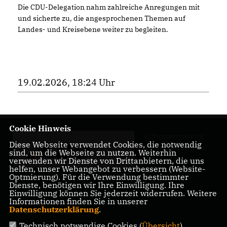
Die CDU-Delegation nahm zahlreiche Anregungen mit
und sicherte zu, die angesprochenen Themen auf
Landes- und Kreisebene weiter zu begleiten.
19.02.2026, 18:24 Uhr
Cookie Hinweis
Informationen zur
Diese Webseite verwendet Cookies, die notwendig
Arbeit und Struktur
sind, um die Webseite zu nutzen. Weiterhin
der CDU im
verwenden wir Dienste von Drittanbietern, die uns
helfen, unser Webangebot zu verbessern (Website-
Kreisverband
Optmierung). Für die Verwendung bestimmter
Wolfenbüttel
Dienste, benötigen wir Ihre Einwilligung. Ihre
Einwilligung können Sie jederzeit widerrufen. Weitere
Informationen finden Sie in unserer
Datenschutzerklärung
.
Technisch notwendige Cookies (
Übersicht
)